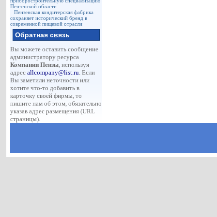
приборостроительную специализацию
Пензенской области
Пензенская кондитерская фабрика
сохраняет исторический бренд в
современной пищевой отрасли
Обратная связь
Вы можете оставить сообщение
администратору ресурса
Компании Пензы
, используя
адрес
allcompany@list.ru
. Если
Вы заметили неточности или
хотите что-то добавить в
карточку своей фирмы, то
пишите нам об этом, обязательно
указав адрес размещения (URL
страницы).