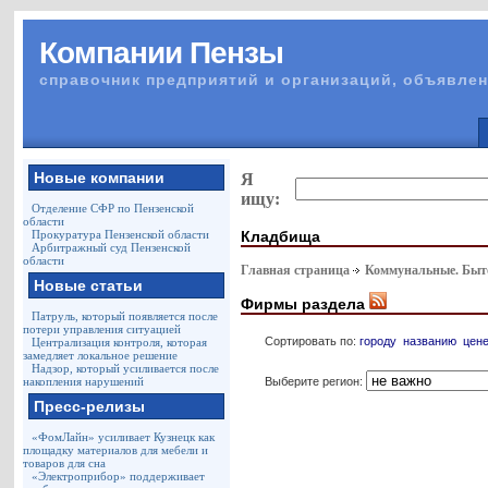
Компании Пензы
справочник предприятий и организаций, объявлен
Новые компании
Я
ищу:
Отделение СФР по Пензенской
области
Кладбища
Прокуратура Пензенской области
Арбитражный суд Пензенской
области
Главная страница
Коммунальные. Быто
Новые статьи
Фирмы раздела
Патруль, который появляется после
потери управления ситуацией
Сортировать по:
городу
названию
цен
Централизация контроля, которая
замедляет локальное решение
Надзор, который усиливается после
Выберите регион:
накопления нарушений
Пресс-релизы
«ФомЛайн» усиливает Кузнецк как
площадку материалов для мебели и
товаров для сна
«Электроприбор» поддерживает