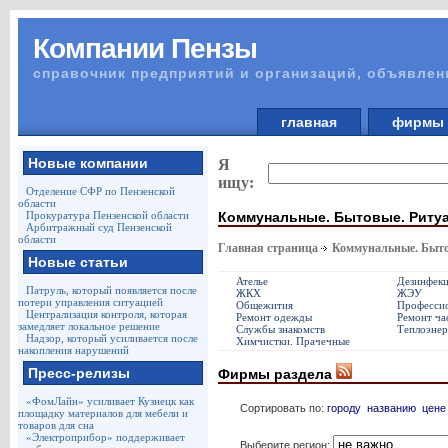
Компании Пензы
справочник предприятий и организаций, объявлен
главная
фирм
Новые компании
Я
ищу:
Отделение СФР по Пензенской
области
Коммунальные. Бытовые. Риту
Прокуратура Пензенской области
Арбитражный суд Пензенской
области
Главная страница
Коммунальные. Быто
Новые статьи
Ателье
Дезинфек
Патруль, который появляется после
ЖКХ
ЖЭУ
потери управления ситуацией
Общежития
Профессио
Централизация контроля, которая
Ремонт одежды
Ремонт ча
замедляет локальное решение
Службы знакомств
Теплоэнер
Надзор, который усиливается после
Химчистки. Прачечные
накопления нарушений
Пресс-релизы
Фирмы раздела
«ФомЛайн» усиливает Кузнецк как
Сортировать по:
городу
названию
цене
площадку материалов для мебели и
товаров для сна
«Электроприбор» поддерживает
Выберите регион: