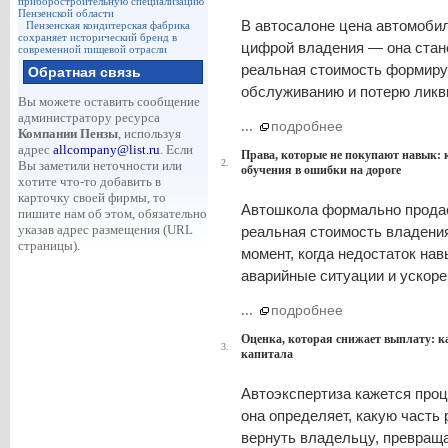
приборостроительную специализацию
Пензенской области
В автосалоне цена автомобил
Пензенская кондитерская фабрика
сохраняет исторический бренд в
цифрой владения — она стано
современной пищевой отрасли
реальная стоимость формируе
Обратная связь
обслуживанию и потерю ликв
Вы можете оставить сообщение
администратору ресурса
...
подробнее
Компании Пензы
, используя
адрес
allcompany@list.ru
. Если
Права, которые не покупают навык: 
2.
Вы заметили неточности или
обучения в ошибки на дороге
хотите что-то добавить в
карточку своей фирмы, то
Автошкола формально продаё
пишите нам об этом, обязательно
указав адрес размещения (URL
реальная стоимость владени
страницы).
момент, когда недостаток на
аварийные ситуации и ускор
...
подробнее
Оценка, которая снижает выплату: к
3.
капитала
Автоэкспертиза кажется проц
она определяет, какую часть
вернуть владельцу, превращ