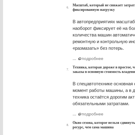
Масштаб, который не снижает затрат
6.
фиксированную нагрузку
В автопредприятиях масштаб 
наоборот фиксирует её на бо
количества машин автоматиче
ремонтную и контрольную ин
«размазать» без потерь.
...
подробнее
Техника, которая дороже в простое, 
7.
заказы в основную стоимость владен
В спецавтотехнике основная 
момент работы машины, а в д
техника остаётся дорогим ак
обязательными затратами.
...
подробнее
Окно сезона, которое нельзя сдвинуть
8.
ресурс, чем сама машина