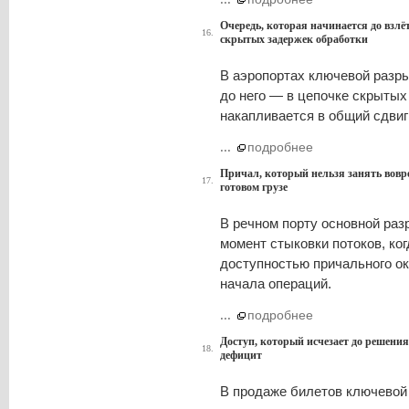
Очередь, которая начинается до взлё
16.
скрытых задержек обработки
В аэропортах ключевой разрыв
до него — в цепочке скрытых
накапливается в общий сдвиг
...
подробнее
Причал, который нельзя занять вовре
17.
готовом грузе
В речном порту основной разр
момент стыковки потоков, ког
доступностью причального ок
начала операций.
...
подробнее
Доступ, который исчезает до решени
18.
дефицит
В продаже билетов ключевой 