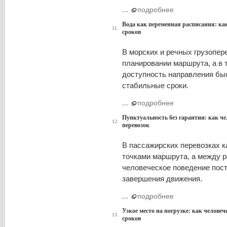
...
подробнее
Вода как переменная расписания: как
11.
сроков
В морских и речных грузопер
планировании маршрута, а в 
доступность направления быс
стабильные сроки.
...
подробнее
Пунктуальность без гарантии: как че
12.
перевозок
В пассажирских перевозках к
точками маршрута, а между р
человеческое поведение пос
завершения движения.
...
подробнее
Узкое место на погрузке: как челове
13.
сроков