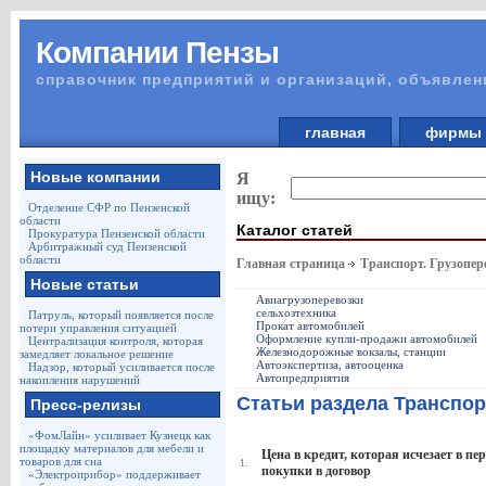
Компании Пензы
справочник предприятий и организаций, объявлен
главная
фирм
Новые компании
Я
ищу:
Отделение СФР по Пензенской
области
Каталог статей
Прокуратура Пензенской области
Арбитражный суд Пензенской
области
Главная страница
Транспорт. Грузопер
Новые статьи
Авиагрузоперевозки
сельхозтехника
Патруль, который появляется после
Прокат автомобилей
потери управления ситуацией
Оформление купли-продажи автомобилей
Централизация контроля, которая
Железнодорожные вокзалы, станции
замедляет локальное решение
Автоэкспертиза, автооценка
Надзор, который усиливается после
Автопредприятия
накопления нарушений
Статьи раздела Транспор
Пресс-релизы
«ФомЛайн» усиливает Кузнецк как
площадку материалов для мебели и
Цена в кредит, которая исчезает в п
товаров для сна
1.
покупки в договор
«Электроприбор» поддерживает