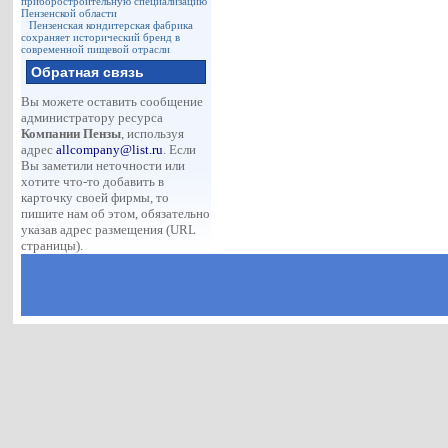
приборостроительную специализацию
Пензенской области
Пензенская кондитерская фабрика
сохраняет исторический бренд в
современной пищевой отрасли
Обратная связь
Вы можете оставить сообщение
администратору ресурса
Компании Пензы
, используя
адрес
allcompany@list.ru
. Если
Вы заметили неточности или
хотите что-то добавить в
карточку своей фирмы, то
пишите нам об этом, обязательно
указав адрес размещения (URL
страницы).