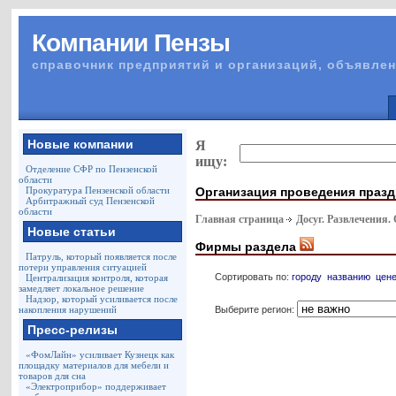
Компании Пензы
справочник предприятий и организаций, объявлен
Новые компании
Я
ищу:
Отделение СФР по Пензенской
области
Организация проведения праз
Прокуратура Пензенской области
Арбитражный суд Пензенской
области
Главная страница
Досуг. Развлечения.
Новые статьи
Фирмы раздела
Патруль, который появляется после
потери управления ситуацией
Сортировать по:
городу
названию
цен
Централизация контроля, которая
замедляет локальное решение
Надзор, который усиливается после
Выберите регион:
накопления нарушений
Пресс-релизы
«ФомЛайн» усиливает Кузнецк как
площадку материалов для мебели и
товаров для сна
«Электроприбор» поддерживает