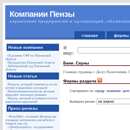
Компании Пензы
справочник предприятий и организаций, объявлен
главная
фирм
Новые компании
Я
ищу:
Отделение СФР по Пензенской
области
Бани. Сауны
Прокуратура Пензенской области
Арбитражный суд Пензенской
области
Главная страница
Досуг. Развлечения.
Новые статьи
Фирмы раздела
Патруль, который появляется после
потери управления ситуацией
Сортировать по:
городу
названию
цене
Централизация контроля, которая
замедляет локальное решение
Надзор, который усиливается после
Выберите регион:
накопления нарушений
Пресс-релизы
«ФомЛайн» усиливает Кузнецк как
площадку материалов для мебели и
товаров для сна
«Электроприбор» поддерживает