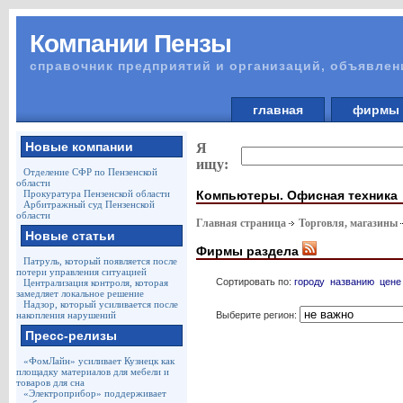
Компании Пензы
справочник предприятий и организаций, объявлен
главная
фирм
Новые компании
Я
ищу:
Отделение СФР по Пензенской
области
Компьютеры. Офисная техника
Прокуратура Пензенской области
Арбитражный суд Пензенской
области
Главная страница
Торговля, магазины
Новые статьи
Фирмы раздела
Патруль, который появляется после
потери управления ситуацией
Сортировать по:
городу
названию
цене
Централизация контроля, которая
замедляет локальное решение
Надзор, который усиливается после
Выберите регион:
накопления нарушений
Пресс-релизы
«ФомЛайн» усиливает Кузнецк как
площадку материалов для мебели и
товаров для сна
«Электроприбор» поддерживает