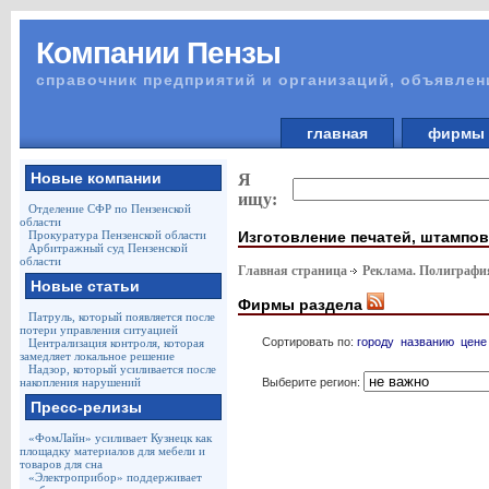
Компании Пензы
справочник предприятий и организаций, объявлен
главная
фирм
Новые компании
Я
ищу:
Отделение СФР по Пензенской
области
Изготовление печатей, штампов
Прокуратура Пензенской области
Арбитражный суд Пензенской
области
Главная страница
Реклама. Полиграф
Новые статьи
Фирмы раздела
Патруль, который появляется после
потери управления ситуацией
Сортировать по:
городу
названию
цене
Централизация контроля, которая
замедляет локальное решение
Надзор, который усиливается после
Выберите регион:
накопления нарушений
Пресс-релизы
«ФомЛайн» усиливает Кузнецк как
площадку материалов для мебели и
товаров для сна
«Электроприбор» поддерживает