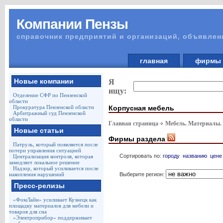
Компании Пензы
справочник предприятий и организаций, объявлен
главная
фирм
Новые компании
Я
ищу:
Отделение СФР по Пензенской
области
Корпусная мебель
Прокуратура Пензенской области
Арбитражный суд Пензенской
области
Главная страница
Мебель. Материалы.
Новые статьи
Фирмы раздела
Патруль, который появляется после
потери управления ситуацией
Сортировать по:
городу
названию
цене
Централизация контроля, которая
замедляет локальное решение
Надзор, который усиливается после
Выберите регион:
накопления нарушений
Пресс-релизы
«ФомЛайн» усиливает Кузнецк как
площадку материалов для мебели и
товаров для сна
«Электроприбор» поддерживает