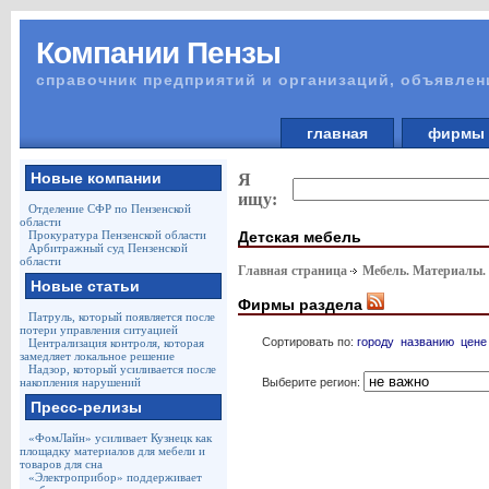
Компании Пензы
справочник предприятий и организаций, объявлен
главная
фирм
Новые компании
Я
ищу:
Отделение СФР по Пензенской
области
Детская мебель
Прокуратура Пензенской области
Арбитражный суд Пензенской
области
Главная страница
Мебель. Материалы.
Новые статьи
Фирмы раздела
Патруль, который появляется после
потери управления ситуацией
Сортировать по:
городу
названию
цене
Централизация контроля, которая
замедляет локальное решение
Надзор, который усиливается после
Выберите регион:
накопления нарушений
Пресс-релизы
«ФомЛайн» усиливает Кузнецк как
площадку материалов для мебели и
товаров для сна
«Электроприбор» поддерживает